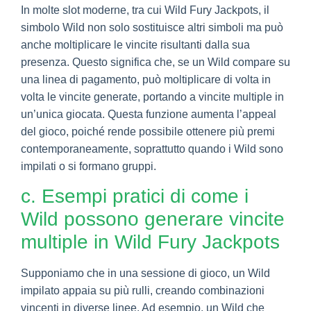
In molte slot moderne, tra cui Wild Fury Jackpots, il
simbolo Wild non solo sostituisce altri simboli ma può
anche moltiplicare le vincite risultanti dalla sua
presenza. Questo significa che, se un Wild compare su
una linea di pagamento, può moltiplicare di volta in
volta le vincite generate, portando a vincite multiple in
un’unica giocata. Questa funzione aumenta l’appeal
del gioco, poiché rende possibile ottenere più premi
contemporaneamente, soprattutto quando i Wild sono
impilati o si formano gruppi.
c. Esempi pratici di come i
Wild possono generare vincite
multiple in Wild Fury Jackpots
Supponiamo che in una sessione di gioco, un Wild
impilato appaia su più rulli, creando combinazioni
vincenti in diverse linee. Ad esempio, un Wild che