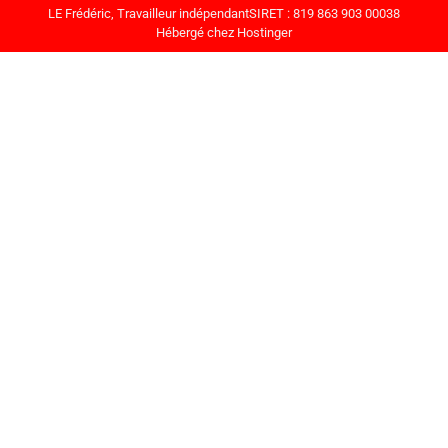
LE Frédéric, Travailleur indépendant
SIRET : 819 863 903 00038
Hébergé chez Hostinger