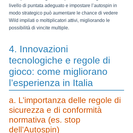
livello di puntata adeguato e impostare l’autospin in
modo strategico può aumentare le chance di vedere
Wild impilati o moltiplicatori attivi, migliorando le
possibilità di vincite multiple.
4. Innovazioni
tecnologiche e regole di
gioco: come migliorano
l’esperienza in Italia
a. L’importanza delle regole di
sicurezza e di conformità
normativa (es. stop
dell’Autospin)