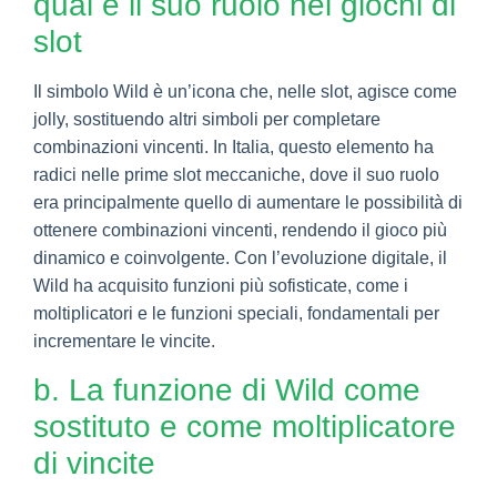
qual è il suo ruolo nei giochi di
slot
Il simbolo Wild è un’icona che, nelle slot, agisce come
jolly, sostituendo altri simboli per completare
combinazioni vincenti. In Italia, questo elemento ha
radici nelle prime slot meccaniche, dove il suo ruolo
era principalmente quello di aumentare le possibilità di
ottenere combinazioni vincenti, rendendo il gioco più
dinamico e coinvolgente. Con l’evoluzione digitale, il
Wild ha acquisito funzioni più sofisticate, come i
moltiplicatori e le funzioni speciali, fondamentali per
incrementare le vincite.
b. La funzione di Wild come
sostituto e come moltiplicatore
di vincite