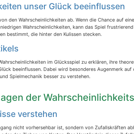
eiten unser Glück beeinflussen
n den Wahrscheinlichkeiten ab. Wenn die Chance auf einen
niedrigen Wahrscheinlichkeiten, kann das Spiel frustrieren
 bestimmt, die hinter den Kulissen stecken.
ikels
r Wahrscheinlichkeiten im Glücksspiel zu erklären, ihre the
 Glück beeinflussen. Dabei wird besonderes Augenmerk auf 
und Spielmechanik besser zu verstehen.
lagen der Wahrscheinlichkeit
nisse verstehen
usgang nicht vorhersehbar ist, sondern von Zufallskräften a