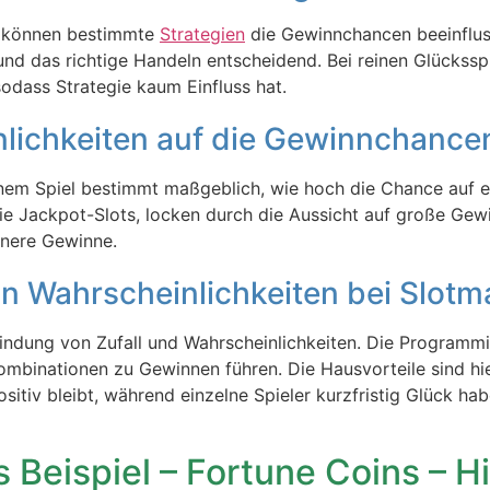
n, können bestimmte
Strategien
die Gewinnchancen beeinfluss
 und das richtige Handeln entscheidend. Bei reinen Glückss
odass Strategie kaum Einfluss hat.
inlichkeiten auf die Gewinnchance
inem Spiel bestimmt maßgeblich, wie hoch die Chance auf ei
 Jackpot-Slots, locken durch die Aussicht auf große Gew
inere Gewinne.
 von Wahrscheinlichkeiten bei Slot
indung von Zufall und Wahrscheinlichkeiten. Die Programmie
inationen zu Gewinnen führen. Die Hausvorteile sind hierbe
sitiv bleibt, während einzelne Spieler kurzfristig Glück ha
 Beispiel – Fortune Coins – H