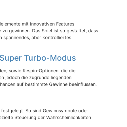
lelemente mit innovativen Features
zu gewinnen. Das Spiel ist so gestaltet, dass
 spannendes, aber kontrolliertes
d Super Turbo-Modus
en, sowie Respin-Optionen, die die
en jedoch die zugrunde liegenden
 Chancen auf bestimmte Gewinne beeinflussen.
e festgelegt. So sind Gewinnsymbole oder
zielte Steuerung der Wahrscheinlichkeiten