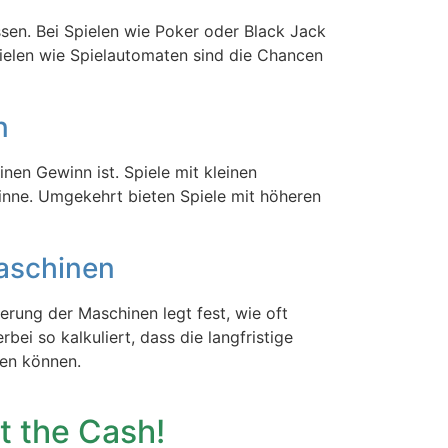
en. Bei Spielen wie Poker oder Black Jack
pielen wie Spielautomaten sind die Chancen
n
nen Gewinn ist. Spiele mit kleinen
inne. Umgekehrt bieten Spiele mit höheren
maschinen
rung der Maschinen legt fest, wie oft
i so kalkuliert, dass die langfristige
ben können.
it the Cash!