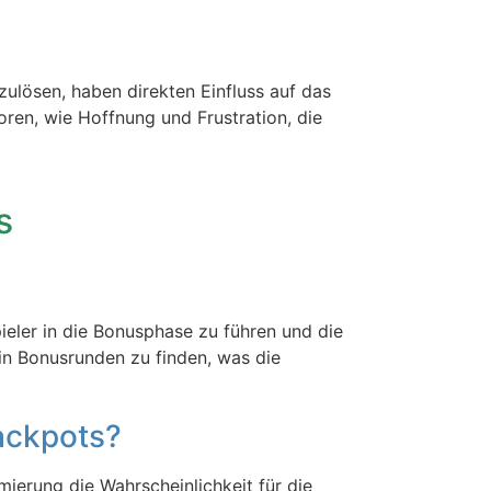
zulösen, haben direkten Einfluss auf das
ren, wie Hoffnung und Frustration, die
s
eler in die Bonusphase zu führen und die
in Bonusrunden zu finden, was die
ackpots?
ierung die Wahrscheinlichkeit für die