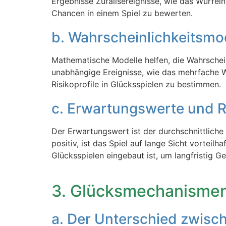
Ergebnisse Zufallsereignisse, wie das Würfel
Chancen in einem Spiel zu bewerten.
b. Wahrscheinlichkeitsm
Mathematische Modelle helfen, die Wahrscheinl
unabhängige Ereignisse, wie das mehrfache 
Risikoprofile in Glücksspielen zu bestimmen.
c. Erwartungswerte und 
Der Erwartungswert ist der durchschnittliche 
positiv, ist das Spiel auf lange Sicht vorteilh
Glücksspielen eingebaut ist, um langfristig G
3. Glücksmechanismen i
a. Der Unterschied zwisc