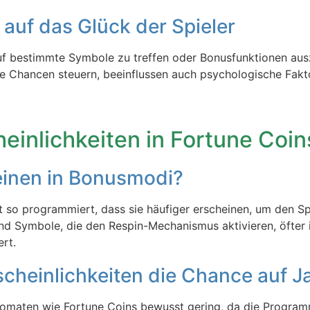
n auf das Glück der Spieler
 auf bestimmte Symbole zu treffen oder Bonusfunktionen aus
e Chancen steuern, beeinflussen auch psychologische Fakto
einlichkeiten in Fortune Coin
einen in Bonusmodi?
so programmiert, dass sie häufiger erscheinen, um den Spi
nd Symbole, die den Respin-Mechanismus aktivieren, öfter 
rt.
scheinlichkeiten die Chance auf J
tomaten wie Fortune Coins bewusst gering, da die Programm