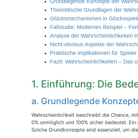
Grundlegende Konzepte der Wahrsch
Theoretische Grundlagen der Wahrs
Glücksmechanismen in Glücksspielen
Fallstudie: Modernes Beispiel – For
Analyse der Wahrscheinlichkeiten i
Nicht-obvious Aspekte der Wahrschei
Praktische Implikationen für Spieler
Fazit: Wahrscheinlichkeiten – Das 
1. Einführung: Die Bed
a. Grundlegende Konzepte
Wahrscheinlichkeit beschreibt die Chance, mi
0% unmöglich und 100% sicher bedeutet. Ein e
Solche Grundkonzepte sind essenziell, um die