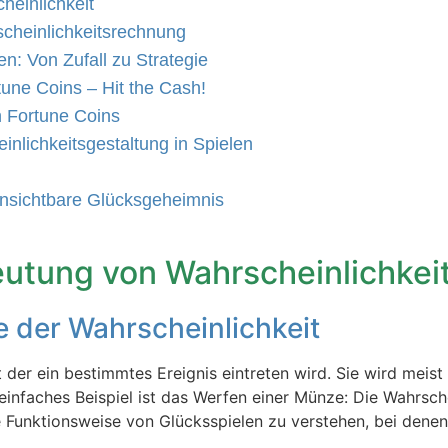
einlichkeit
cheinlichkeitsrechnung
: Von Zufall zu Strategie
tune Coins – Hit the Cash!
n Fortune Coins
nlichkeitsgestaltung in Spielen
unsichtbare Glücksgeheimnis
eutung von Wahrscheinlichkei
 der Wahrscheinlichkeit
t der ein bestimmtes Ereignis eintreten wird. Sie wird mei
infaches Beispiel ist das Werfen einer Münze: Die Wahrschei
 Funktionsweise von Glücksspielen zu verstehen, bei denen